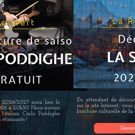
En attendant de découvr
n 2026/2027 aura lieu le
sur le site Internet, vous
026 à 20h30. Nous aurons
brochure culturelle de l
ir l'italien Carlo Poddighe
 étonnants !
Décou