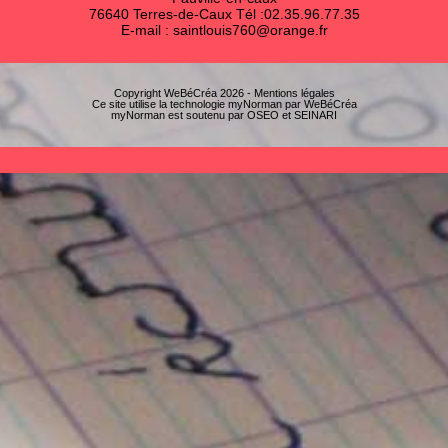
76640 Terres-de-Caux Tél :02.35.96.77.35
E-mail :
saintlouis760@orange.fr
Copyright
WeBéCréa
2026 -
Mentions légales
Ce site utilise la technologie
myNorman
par
WeBéCréa
myNorman est soutenu par
OSEO
et
SEINARI