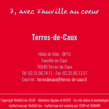
7, avec Fauville au coeur
Terres-de-Caux
Hôtel de Ville - BP15
Fauville-en-Caux
76640 Terres-de-Caux
Tél :02.35.96.74.11 - Fax :02.35.96.13.57
Courriel :
terresdecaux@terres-de-caux.fr
Copyright
WeBéCréa
2026 -
Mentions légales et RGPD
- Ce site utilise la technologie
myNorman
par
WeBéCréa
- myNorman est soutenu par
OSEO
et
SEINARI