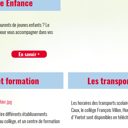
te Enfance
parents de jeunes enfants ? Le
n pour vous accompagner dans vos
En savoir +
t formation
Les transpo
Les horaires des transports scolair
Caux, le collège François Villon, Ho
ire différents établissements
d'Yvetot sont disponibles en téléc
u collège, et un centre de formation