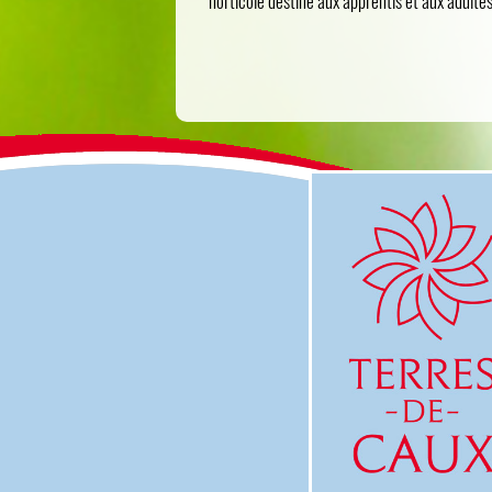
horticole destiné aux apprentis et aux adultes