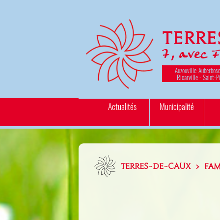
Terr
7, avec 
Auzouville-Auberbosc
Ricarville - Saint-P
Actualités
Municipalité
TERRES-DE-CAUX > FAM