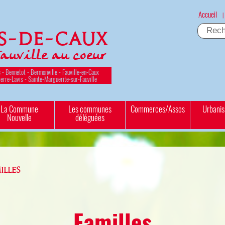
Accueil
|
es-de-Caux
Fauville au coeur
 - Bennetot - Bermonville - Fauville-en-Caux
ierre-Lavis - Sainte-Marguerite-sur-Fauville
La Commune
Les communes
Commerces/Assos
Urbani
Nouvelle
déléguées
ILLES
Familles