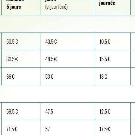
journée
5 jours
(si jour férié)
50.5 €
40.5 €
10.5 €
60.5 €
48.5 €
15.5 €
66 €
53 €
18 €
59.5 €
47.5
12.5 €
71.5 €
57
17.5 €