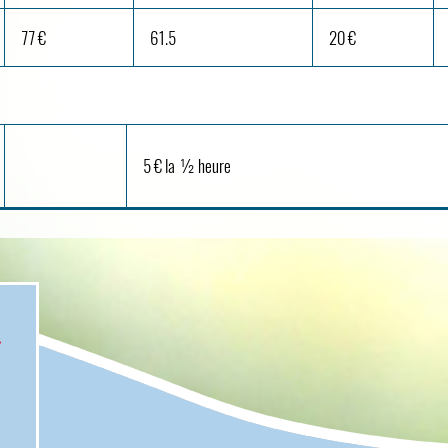
77 €
61.5
20 €
5 € la ½ heure