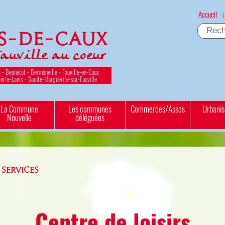
Accueil
|
es-de-Caux
Fauville au coeur
 - Bennetot - Bermonville - Fauville-en-Caux
ierre-Lavis - Sainte-Marguerite-sur-Fauville
La Commune
Les communes
Commerces/Assos
Urbani
Nouvelle
déléguées
 SERVICES
Centre de loisirs