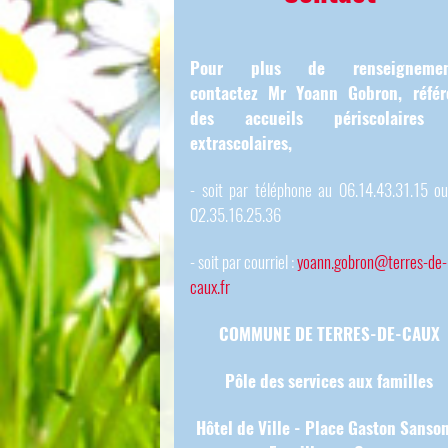
Pour plus de renseignemen
contactez Mr Yoann Gobron, référ
des accueils périscolaires
extrascolaires,
- soit par téléphone au 06.14.43.31.15 o
02.35.16.25.36
- soit par courriel :
yoann.gobron@terres-de-
caux.fr
COMMUNE DE TERRES-DE-CAUX
Pôle des services aux familles
Hôtel de Ville - Place Gaston Sanso