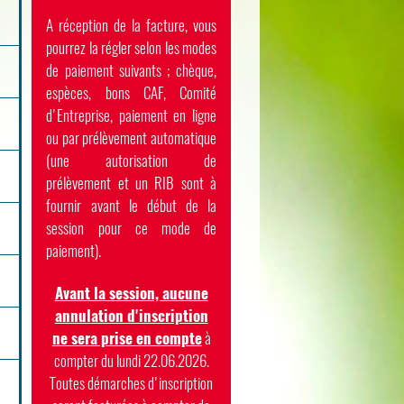
A réception de la facture, vous
pourrez la régler selon les modes
de paiement suivants ; chèque,
espèces, bons CAF, Comité
d'Entreprise, paiement en ligne
ou par prélèvement automatique
(une autorisation de
prélèvement et un RIB sont à
fournir avant le début de la
session pour ce mode de
paiement).
Avant la session, aucune
annulation d'inscription
ne sera prise en compte
à
compter du lundi 22.06.2026.
Toutes démarches d'inscription