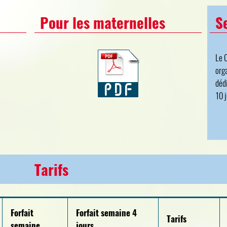
Pour les maternelles
S
Le 
org
déd
10 j
Tarifs
Forfait
Forfait semaine 4
Tarifs
semaine
jours