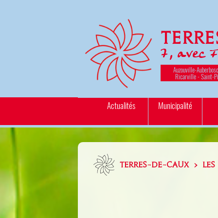
Terr
7, avec 
Auzouville-Auberbosc
Ricarville - Saint-P
Actualités
Municipalité
TERRES-DE-CAUX > LES