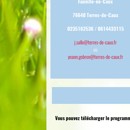
Fauville-en-Caux
76640 Terres-de-Caux
0235162536 / 0614433115
j.sallo@terres-de-caux.fr
ou
yoann.gobron@terres-de-caux.fr
Vous pouvez télécharger le programme