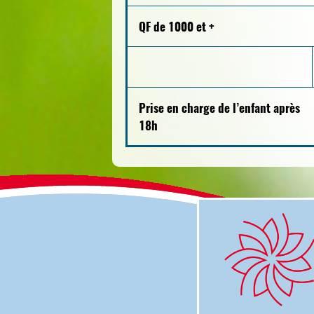
QF de 1000 et +
Prise en charge de l’enfant après
18h