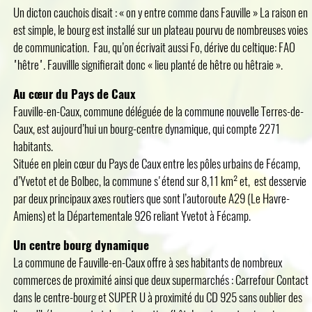
Un dicton cauchois disait : « on y entre comme dans Fauville » La raison en
est simple, le bourg est installé sur un plateau pourvu de nombreuses voies
de communication. Fau, qu’on écrivait aussi Fo, dérive du celtique: FAO
"hêtre". Fauvillle signifierait donc « lieu planté de hêtre ou hêtraie ».
Au cœur du Pays de Caux
Fauville-en-Caux, commune déléguée de la commune nouvelle Terres-de-
Caux, est aujourd’hui un bourg-centre dynamique, qui compte 2271
habitants.
Située en plein cœur du Pays de Caux entre les pôles urbains de Fécamp,
d’Yvetot et de Bolbec, la commune s'étend sur 8,11 km² et, est desservie
par deux principaux axes routiers que sont l’autoroute A29 (Le Havre-
Amiens) et la Départementale 926 reliant Yvetot à Fécamp.
Un centre bourg dynamique
La commune de Fauville-en-Caux offre à ses habitants de nombreux
commerces de proximité ainsi que deux supermarchés : Carrefour Contact
dans le centre-bourg et SUPER U à proximité du CD 925 sans oublier des