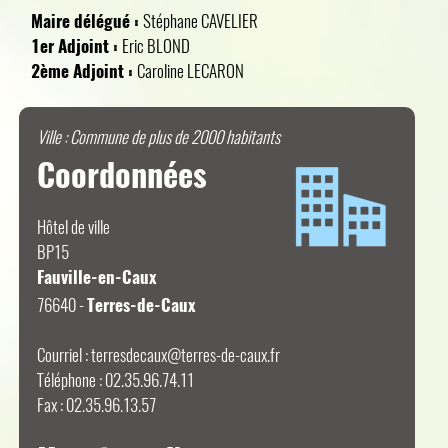
Maire délégué :
Stéphane CAVELIER
1
er
Adjoint :
Eric BLOND
2
ème
Adjoint :
Caroline LECARON
Ville : Commune de plus de 2000 habitants
Coordonnées
Hôtel de ville
BP15
Fauville-en-Caux
76640 -
Terres-de-Caux
Courriel :
terresdecaux@terres-de-caux.fr
Téléphone : 02.35.96.74.11
Fax : 02.35.96.13.57