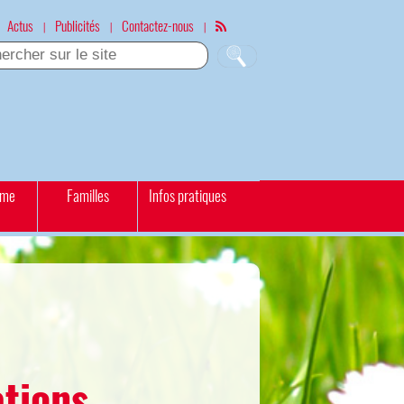
Actus
Publicités
Contactez-nous
|
|
|
sme
Familles
Infos pratiques
ations