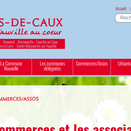
Accueil
|
es-de-Caux
Fauville au coeur
 - Bennetot - Bermonville - Fauville-en-Caux
ierre-Lavis - Sainte-Marguerite-sur-Fauville
La Commune
Les communes
Commerces/Assos
Urbani
Nouvelle
déléguées
MMERCES/ASSOS
ommerces et les associ