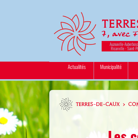
Terr
7, avec 
Auzouville-Auberbosc
Ricarville - Saint-P
Actualités
Municipalité
TERRES-DE-CAUX > CO
Les c