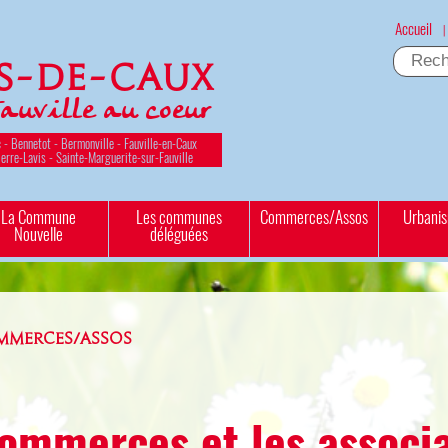
Accueil
|
es-de-Caux
Fauville au coeur
 - Bennetot - Bermonville - Fauville-en-Caux
ierre-Lavis - Sainte-Marguerite-sur-Fauville
La Commune
Les communes
Commerces/Assos
Urbani
Nouvelle
déléguées
MMERCES/ASSOS
ommerces et les associ