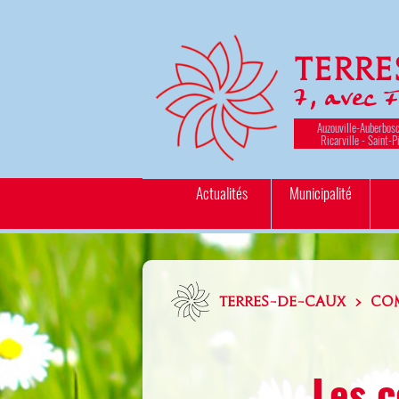
Terr
7, avec 
Auzouville-Auberbosc
Ricarville - Saint-P
Actualités
Municipalité
TERRES-DE-CAUX > CO
Les c