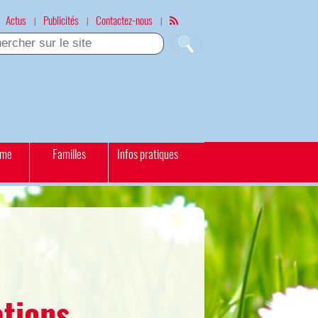
Actus
Publicités
Contactez-nous
|
|
|
sme
Familles
Infos pratiques
ations