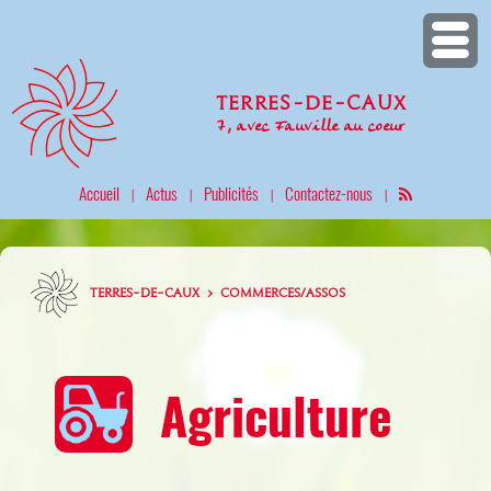
Terres-de-Caux
7, avec Fauville au coeur
Accueil
Actus
Publicités
Contactez-nous
|
|
|
|
TERRES-DE-CAUX > COMMERCES/ASSOS
Agriculture