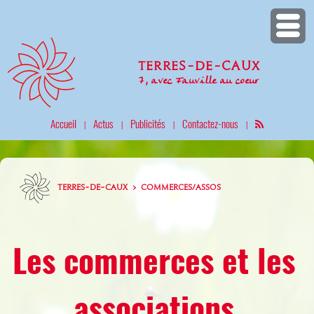
Terres-de-Caux
7, avec Fauville au coeur
Accueil
Actus
Publicités
Contactez-nous
|
|
|
|
TERRES-DE-CAUX > COMMERCES/ASSOS
Les commerces et les
associations