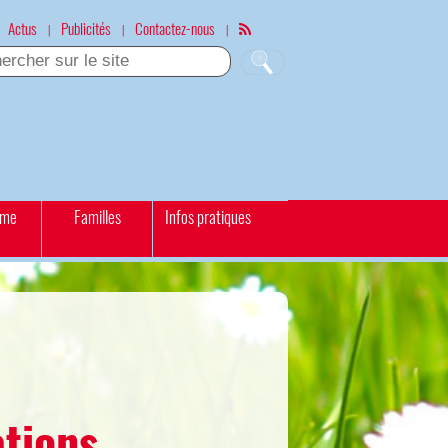
Actus
Publicités
Contactez-nous
|
|
|
sme
Familles
Infos pratiques
ations