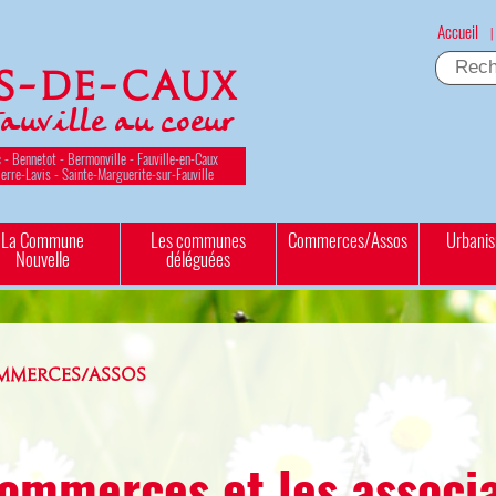
Accueil
|
es-de-Caux
Fauville au coeur
 - Bennetot - Bermonville - Fauville-en-Caux
ierre-Lavis - Sainte-Marguerite-sur-Fauville
La Commune
Les communes
Commerces/Assos
Urbani
Nouvelle
déléguées
MMERCES/ASSOS
ommerces et les associ