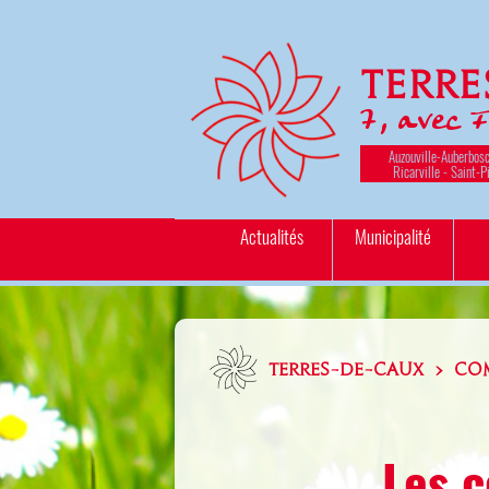
Terr
7, avec 
Auzouville-Auberbosc
Ricarville - Saint-P
Actualités
Municipalité
TERRES-DE-CAUX > CO
Les c